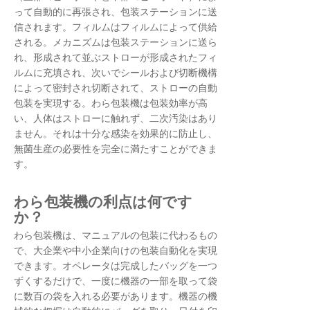
って自動的に再張され、包装ステーションに送
信されます。フィルムはフィルムによって供給
される。メカニズムは包装ステーションに送ら
れ、形成されて並ぶストローが形成されたフィ
ルムに充填され、次いでシールおよび切断機構
によって密封され切断されて、ストローの自動
包装を実現する。わら包装機は包装効率が高
い、人体はストローに触れず、二次汚染はあり
ません。それは十分な感染を効果的に防止し、
無菌生産の必要性を完全に満たすことができま
す。
わら包装機の利点は何です
か？
わら包装機は、マニュアルの包装に代わるもの
で、大企業や中小企業向けの包装自動化を実現
できます。オペレータは完成したバッグを一つ
ずくするだけで、一度に機器の一部を取って袋
に数百の袋を入れる必要があります。機器の機