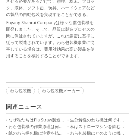
させる必要があるだけで、顆粒、粉末、ブロッ
ク、液体、ソフト缶、玩具、ハードウェアなど
の製品の自動包装を実現することができる。
Fuyang Shanrui Companyは様々な藁包装機を
開発しました、そして、品質は製造プロセスの
間に保証されていますが、これは厳密に基準に
従って製造されています。わら包装機事業に従
事している場合は、費用対効果の高い製品を使
用することを検討することができます。
わら包装機
わら包装機メーカー
関連ニュース
なぜ私たちはPla Straw製造機を選ぶのですか？
生分解性のわら機は何ですか？
わら包装機の作業原理は何ですか？
私はストローマシンを飲むことについてどこで学ぶべきですか？
紙のわら梱包機に注意を払うのはなぜですか
わら包装機はどのように機能しますか？