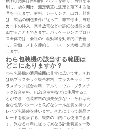
械的な把握は自動的にバッグを取り、日付を印
刷し、袋を開け、測定装置に測定と落下する信
号を与えます。材料、シーリング、出力。顧客
は、製品の梱包要件に従って、非常停止、自動
カードの挿入、異常放電などの詳細な機能を追
加することもできます。パッケージングプロセ
ス全体では、会社の生産効率を効果的に改善
し、労働コストを節約し、コストを大幅に削減
します。
わら包装機の該当する範囲は
どこにありますか？
わら包装機の適用範囲は非常に広いです。それ
は紙プラスチック複合材料、プラスチック - プ
ラスチック複合材料、アルミニウム - プラスチ
ック複合材料、PE複合材料などに使用するこ
とができ、包装材料の損失が少ない。それは完
全な包装パターンと良好なシール品質を持つプ
レハブ包装袋を使います。それによって製品グ
レードを改善する。複数の目的にも使用できま
す。異なる材料に従って異なる計量装置を一致