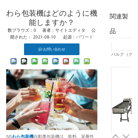
わら包装機はどのように機
関連製
能しますか？
品
数ブラウズ：
0
著者：サイトエディタ 公
開された： 2021-08-10 起源：
パワード
お問い合わせ
NS
わら包装機
自動藁包装機は、飲料、栄養性