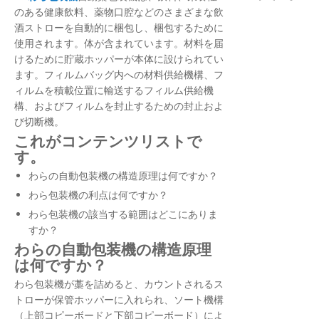
のある健康飲料、薬物口腔などのさまざまな飲
酒ストローを自動的に梱包し、梱包するために
使用されます。体が含まれています。材料を届
けるために貯蔵ホッパーが本体に設けられてい
ます。フィルムバッグ内への材料供給機構、フ
ィルムを積載位置に輸送するフィルム供給機
構、およびフィルムを封止するための封止およ
び切断機。
これがコンテンツリストで
す。
わらの自動包装機の構造原理は何ですか？
わら包装機の利点は何ですか？
わら包装機の該当する範囲はどこにありま
すか？
わらの自動包装機の構造原理
は何ですか？
わら包装機が藁を詰めると、カウントされるス
トローが保管ホッパーに入れられ、ソート機構
（上部コピーボードと下部コピーボード）によ