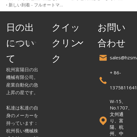
新しい到着 - フルオートマチックPLAストロー押出機LG-A（50）シリーズ
日の出
クイッ
お問い
につい
クリン
合わせ
もっと見る >>
て
ク
sales@hzsma
杭州富陽日の出
+ 86-
機械有限公司。
産業自動化の急
137581164
上昇の星です。
W-15、
No.1707、
私達は私達の自
文州通
身のメーカーを
り、富
持っています：
陽、杭
杭州長い機械株
州、中