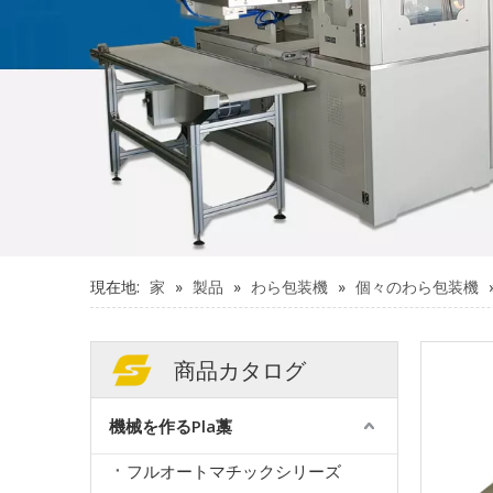
現在地:
家
»
製品
»
わら包装機
»
個々のわら包装機
商品カタログ
機械を作るPla藁
フルオートマチックシリーズ