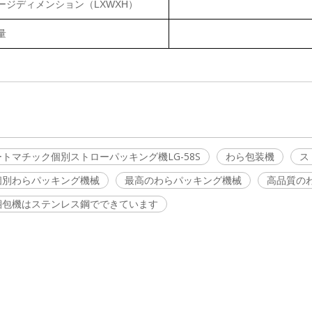
ージディメンション（LXWXH）
量
トマチック個別ストローパッキング機LG-58S
わら包装機
ス
個別わらパッキング機械
最高のわらパッキング機械
高品質の
梱包機はステンレス鋼でできています