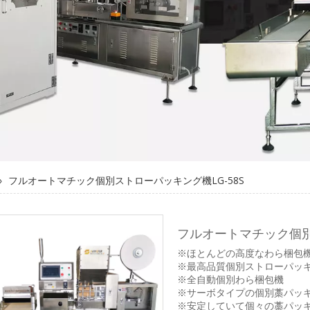
»
フルオートマチック個別ストローパッキング機LG-58S
フルオートマチック個別
※ほとんどの高度なわら梱包
※最高品質個別ストローパッ
※全自動個別わら梱包機
※サーボタイプの個別藁パッ
※安定していて個々の藁パッ