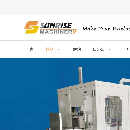
家
製品
解決
日の出
サ