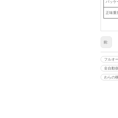
パッケ
正味重
前:
フルオー
全自動
わらの