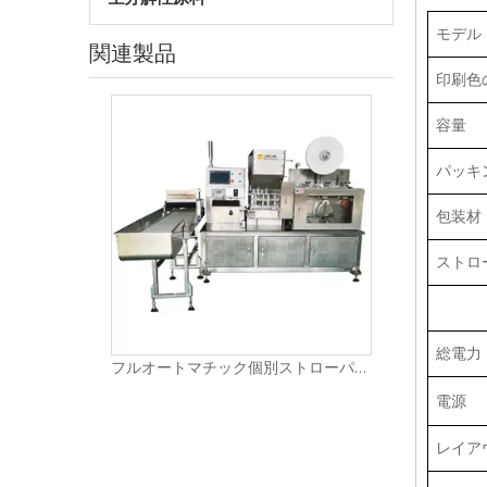
モデル
関連製品
印刷色
容量
パッキ
包装材
ストロ
総電力
フルオートマチック個別ストローパッキング機LG-58YS
電源
レイア