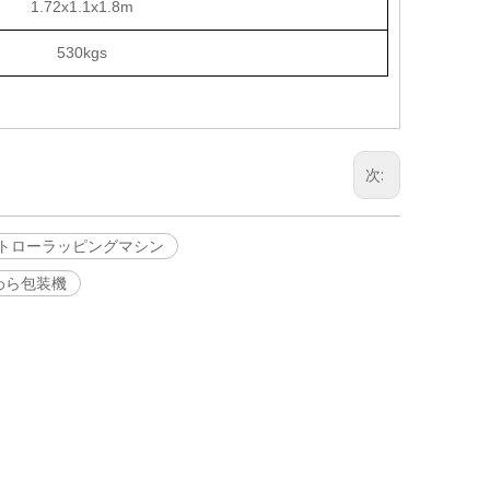
1.72x1.1x1.8m
530kgs
次:
トローラッピングマシン
わら包装機