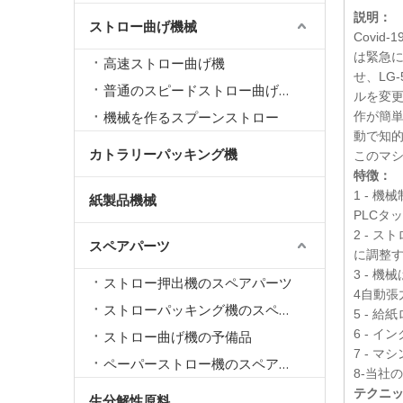
説明：
ストロー曲げ機械
Covi
は緊急
高速ストロー曲げ機
せ、LG
普通のスピードストロー曲げ機械
ルを変更
機械を作るスプーンストロー
作が簡単
動で知
カトラリーパッキング機
このマ
特徴：
1 - 
紙製品機械
PLCタ
2 - 
スペアパーツ
に調整
3 - 
ストロー押出機のスペアパーツ
4自動張
ストローパッキング機のスペアパーツ
5 - 
6 - 
ストロー曲げ機の予備品
7 - 
ペーパーストロー機のスペアパーツ
8-当社
テクニ
生分解性原料