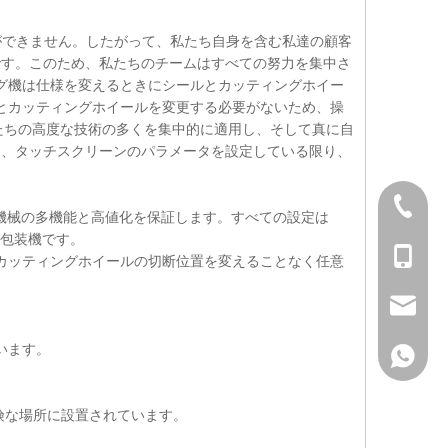
とができません。したがって、私たち自身を含む私達の顧客
です。このため、私たちのチームはすべての努力を集中さ
ング機は仕様を変えるときにシールとカッティングホイー
ルとカッティングホイールを変更する必要がないため、操
私たちの高度な技術の多くを集中的に適用し、そして真に自
も、タッチスクリーンのパラメータを設定している限り、
+ 86-57
は機械の多機能と高値化を保証します。すべての設定は
ー包装機です。
+ 86-13
とカッティングホイールの切断位置を変えることなく任意
sales@h
います。
+ 86-13
険な場所に設置されています。