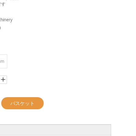
です
hinery
0
mm
バスケット