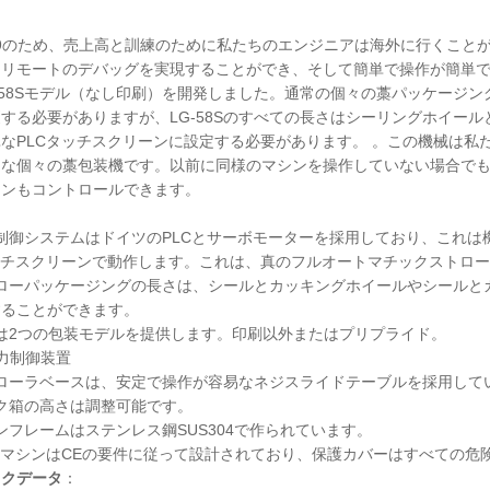
d-19のため、売上高と訓練のために私たちのエンジニアは海外に行くこ
にリモートのデバッグを実現することができ、そして簡単で操作が簡単
-58Sモデル（なし印刷）を開発しました。通常の個々の藁パッケージ
する必要がありますが、LG-58Sのすべての長さはシーリングホイー
なPLCタッチスクリーンに設定する必要があります。 。この機械は
的な個々の藁包装機です。以前に同様のマシンを操作していない場合で
シンもコントロールできます。
機械制御システムはドイツのPLCとサーボモーターを採用しており、これ
ッチスクリーンで動作します。これは、真のフルオートマチックストロ
ストローパッケージングの長さは、シールとカッキングホイールやシール
することができます。
機械は2つの包装モデルを提供します。印刷以外またはプリプライド。
力制御装置
給紙ローラベースは、安定で操作が容易なネジスライドテーブルを採用して
インク箱の高さは調整可能です。
マシンフレームはステンレス鋼SUS304で作られています。
のマシンはCEの要件に従って設計されており、保護カバーはすべての危
ックデータ
：