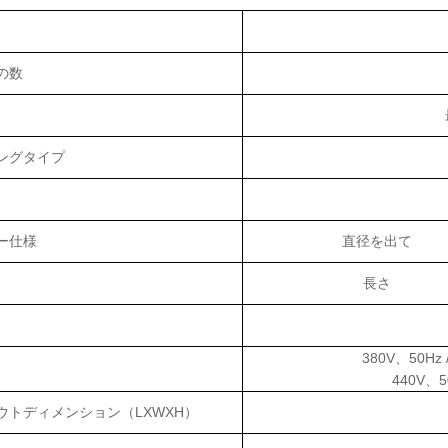
の数
ングタイプ
ー仕様
直径を出て
長さ
380V、50Hz
440V、5
ウトディメンション（LXWXH）