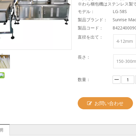
※わら梱包機はステンレス製
モデル：
LG-58S
製品ブランド：
Sunrise Mac
製品コード：
842240009
直径を出て：
4-12mm
長さ：
150-300
数量：
お問い合わせ
明