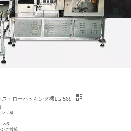
ストローパッキング機LG-58S
機
キング機
キン機
キング機械