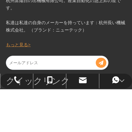
杭州富陽日の出機械有限公司。産業自動化の急上昇の星で
す。
私達は私達の自身のメーカーを持っています：杭州長い機械
株式会社。 （ブランド：ニューテック）
もっと見る>
クイックリンク
sales@hzsmachinery.com
+ 86-571-23206308
+ 86-13758116419
+ 86-13758116419
お問い合わせ
sales@hzsmachinery.com
+ 86-13758116419