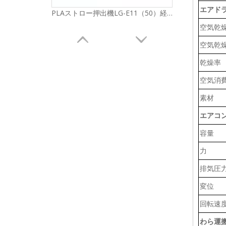
エアド
PLAストロー押出機LG-E11（50）経済シリーズ
空気乾
空気乾
乾燥率
空気消
素材
エアコ
容量
力
PLAストロー押出機LG-E12（50）経済シリーズ
排気圧
変位
回転速
わら運