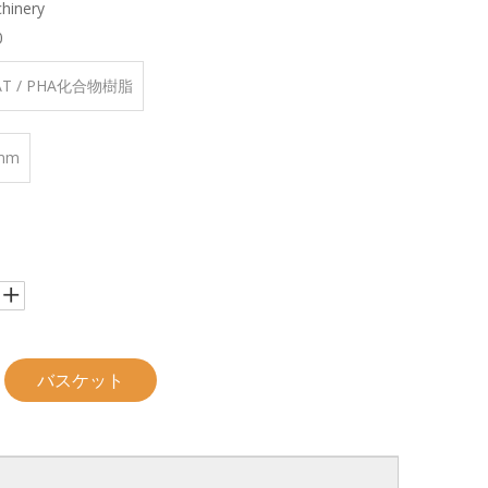
hinery
0
BAT / PHA化合物樹脂
mm
バスケット