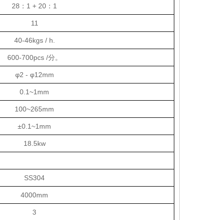
28：1 + 20：1
11
40-46kgs / h.
600-700pcs /分。
φ2 - φ12mm
0.1~1mm
100~265mm
±0.1~1mm
18.5kw
SS304
4000mm
3