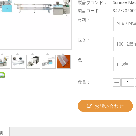
製品ブランド：
Sunrise Mac
製品コード：
847720900
材料：
PLA / P
長さ：
100~265
色：
1~3色
数量：
お問い合わせ
明