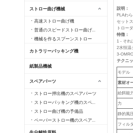
ストロー曲げ機械
説明：
PLAわ
高速ストロー曲げ機
セット
トロー
普通のスピードストロー曲げ機械
特徴：
機械を作るスプーンストロー
1 - 
2水恒温
カトラリーパッキング機
3-OM
PLAストロー押出機LG-E13（50）経済シリーズ
テクニ
紙製品機械
モデル
スペアパーツ
素材オ
ストロー押出機のスペアパーツ
給餌能
ストローパッキング機のスペアパーツ
力
ストロー曲げ機の予備品
静的風
ペーパーストロー機のスペアパーツ
フィル
生分解性原料