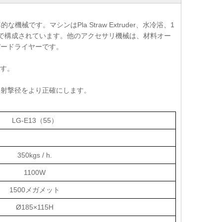
です。マシンはPla Straw Extruder、水冷浴、1
で構成されています。他のアクセサリ機械は、材料オー
パードライヤーです。
です。
を射撃径をより正確にします。
LG-E13（55）
350kgs / h.
1100W
1500メガメット
Ø185×115H