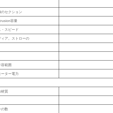
御のセクション
trusion容量
ス・スピード
ディア。ストローの
許容範囲
モーター電力
の材質
ーの数