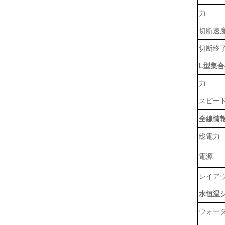
力
切断速
切断終
L型集
力
スピー
全線情
総電力
電源
レイアウ
水恒温
ウォー