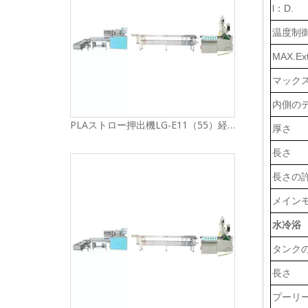
l：D.
温度制
MAX.Ex
マック
内側の
PLAストロー押出機LG-E11（55）経済シリーズ
厚さ
長さ
長さの
メイン
水冷浴
タンク
長さ
プーリ