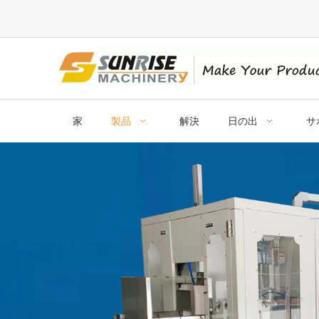
家
製品
解決
日の出
サ