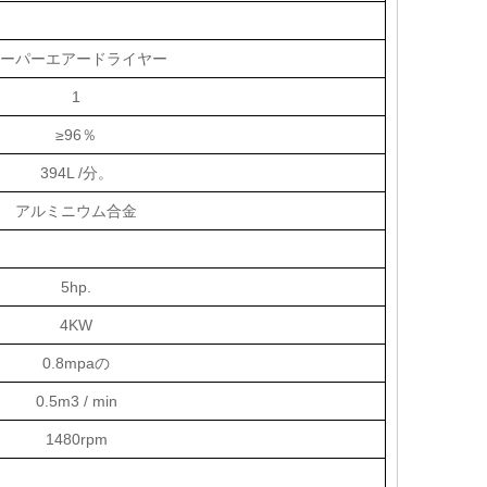
ーパーエアードライヤー
1
≥96％
394L /分。
アルミニウム合金
5hp.
4KW
0.8mpaの
0.5m3 / min
1480rpm