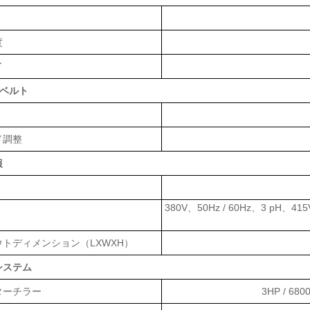
度
了
合ベルト
ド調整
報
380V、50Hz / 60Hz、3 pH、4
トディメンション（LXWXH）
システム
ターチラー
3HP / 68