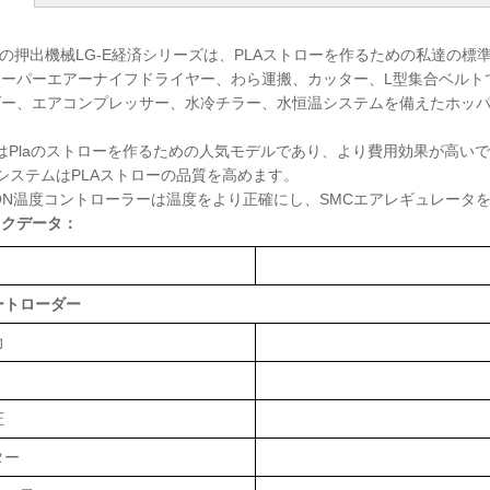
らの押出機械LG-E経済シリーズは、PLAストローを作るための私達の標準的な機械
スーパーエアーナイフドライヤー、わら運搬、カッター、L型集合ベルト
ダー、エアコンプレッサー、水冷チラー、水恒温システムを備えたホッ
それはPlaのストローを作るための人気モデルであり、より費用効果が高い
システムはPLAストローの品質を高めます。
RON温度コントローラーは温度をより正確にし、SMCエアレギュレータ
ックデータ：
ートローダー
力
圧
ター