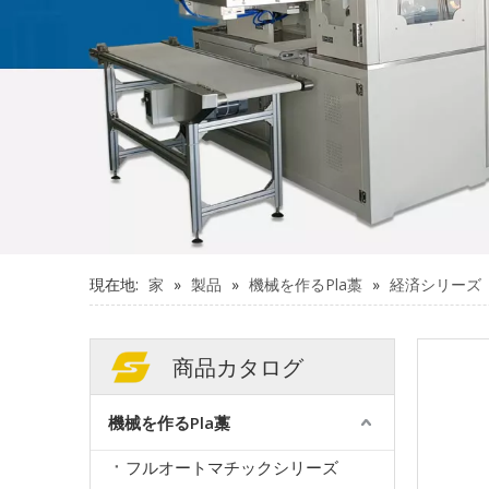
現在地:
家
»
製品
»
機械を作るPla藁
»
経済シリーズ
商品カタログ
機械を作るPla藁
フルオートマチックシリーズ