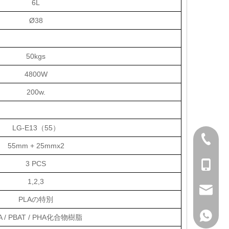
6L
Ø38
50kgs
4800W
200w.
LG-E13（55）
+ 86-57
55mm + 25mmx2
+ 86-13
3 PCS
1,2,3
sales@h
PLAの特別
+ 86-13
A / PBAT / PHA化合物樹脂