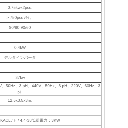
0.75kwx2pcs.
> 750pcs /分。
90/90,90/60
0.4kW
デルタインバータ
37kw
15V、50Hz、3 pH、440V、50Hz、3 pH、220V、60Hz、3
pH
12.5x3.5x3m.
00KACL / H / 4.4-38℃総電力：3KW