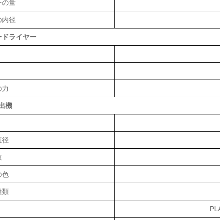
ーの量
の内径
ードライヤー
の力
押出機
直径
数
の色
種類
PL