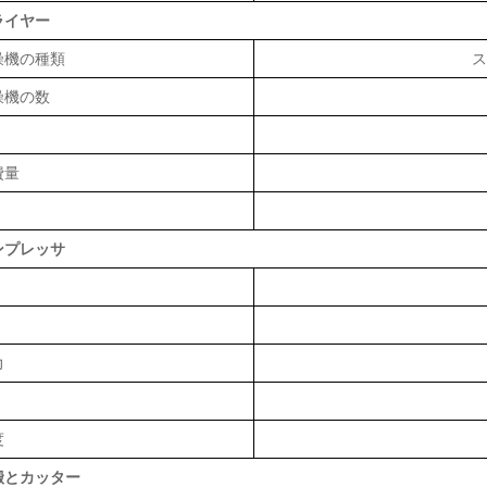
ライヤー
燥機の種類
ス
燥機の数
費量
ンプレッサ
力
度
搬とカッター