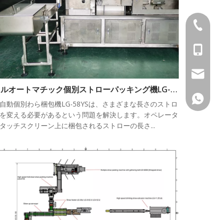
+ 86-57
+ 86-13
sales@h
フルオートマチック個別ストローパッキング機LG-58YS
+ 86-13
自動個別わら梱包機LG-58YSは、さまざまな長さのストロ
を変える必要があるという問題を解決します。オペレータ
タッチスクリーン上に梱包されるストローの長さ...