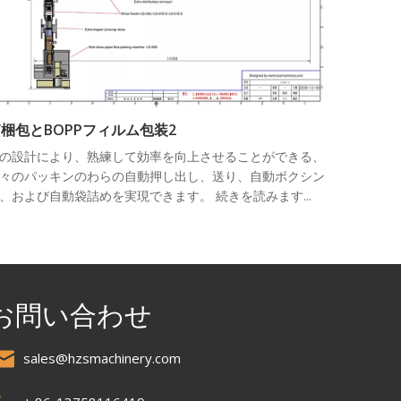
梱包とBOPPフィルム包装2
の設計により、熟練して効率を向上させることができる、
々のパッキンのわらの自動押し出し、送り、自動ボクシン
、および自動袋詰めを実現できます。 続きを読みます...
お問い合わせ
sales@hzsmachinery.com