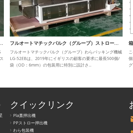
ック個別ストローパッキング機LG-58S
フルオートマチックバルク（グループ）ストローパッキング機LG-52EB
箱
S
フルオートマチックバルク（グループ）わらパッキング機械
こ
ス
LG-52EBは、2019年にイギリスの顧客の要求に最長500個/
個
袋（OD：6mm）の包装用に特別に設計さ...
グ
クイックリンク
る
Pla藁押出機
星
PPストロー押出機
わら包装機