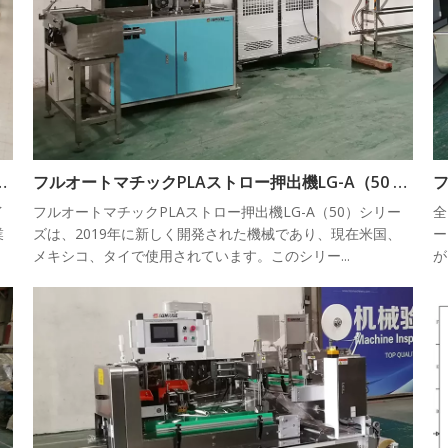
らの押し出しと梱包プロジェクト
フルオートマチックPLAストロー押出機LG-A（50 55）シリーズ
イ
フルオートマチックPLAストロー押出機LG-A（50）シリー
全
業
ズは、2019年に新しく開発された機械であり、現在米国、
ー
メキシコ、タイで使用されています。このシリー...
が